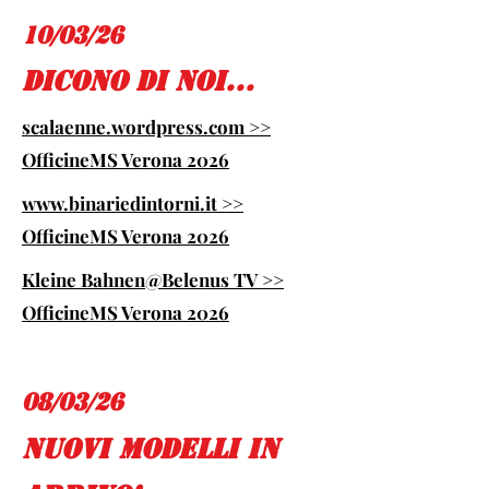
10/03/26
dicono di Noi...
scalaenne.wordpress.com >>
OfficineMS Verona 2026
www.binariedintorni.it >>
OfficineMS Verona 2026
Kleine Bahnen@Belenus TV >>
OfficineMS Verona 2026
08/03/26
nuovi modelli in